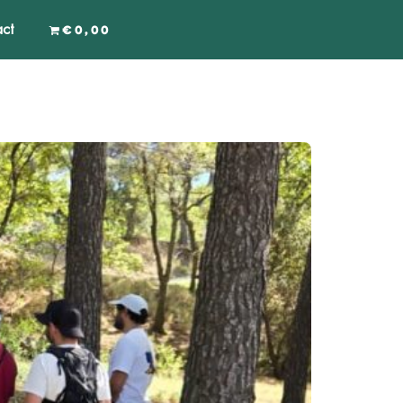
ct
€0,00