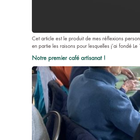
Cet article est le produit de mes réflexions perso
en partie les raisons pour lesquelles j’ai fondé L
Notre premier café artisanat !