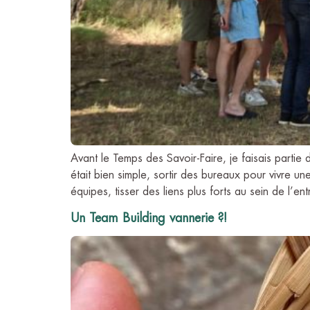
Avant le Temps des Savoir-Faire, je faisais partie 
était bien simple, sortir des bureaux pour vivre un
équipes, tisser des liens plus forts au sein de l’e
Un Team Building vannerie ?!