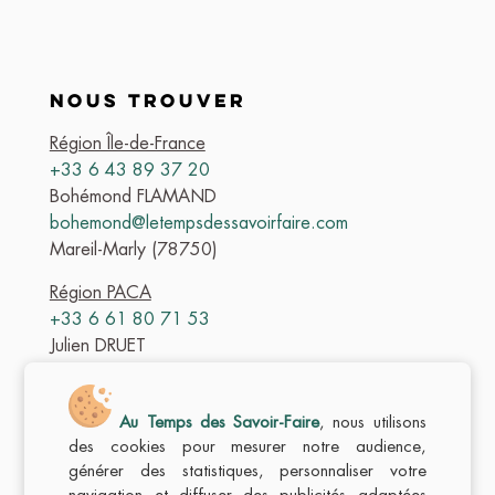
NOUS TROUVER
Région Île-de-France
+33 6 43 89 37 20
Bohémond FLAMAND
bohemond@letempsdessavoirfaire.com
Mareil-Marly (78750)
Région PACA
+33 6 61 80 71 53
Julien DRUET
julien@letempsdessavoirfaire.com
Aix-en-Provence (13080)
Au Temps des Savoir-Faire
, nous utilisons
des cookies pour mesurer notre audience,
générer des statistiques, personnaliser votre
navigation et diffuser des publicités adaptées